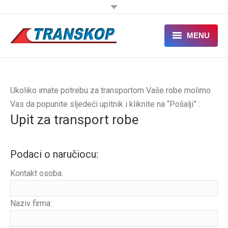
MENU
NASLOVNA
O NAMA
Ukoliko imate potrebu za transportom Vaše robe molimo
Vas da popunite sljedeći upitnik i kliknite na “Pošalji” :
TRANSPORT
Upit za transport robe
ŠPEDICIJA
Podaci o naručiocu:
SERVIS
Kontakt osoba:
KONTAKT
Naziv firma: