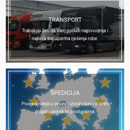
TRANSPORT
Trabskop želi da Vam ponudi najpovoljnija i
najbrža transportna rješenja robe.
ŠPEDICIJA
Posredovanja u uvozu i izvozu kao i u svim
drugim carinskim postupcima.